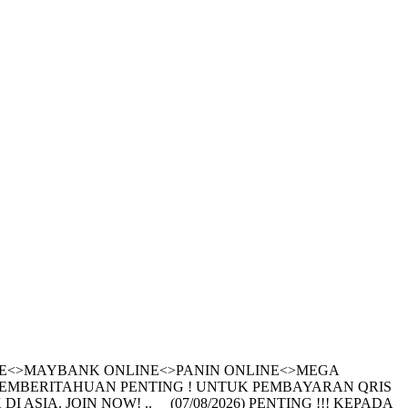
INE<>MAYBANK ONLINE<>PANIN ONLINE<>MEGA
EMBERITAHUAN PENTING ! UNTUK PEMBAYARAN QRIS
DI ASIA. JOIN NOW! ..
(07/08/2026)
PENTING !!! KEPADA