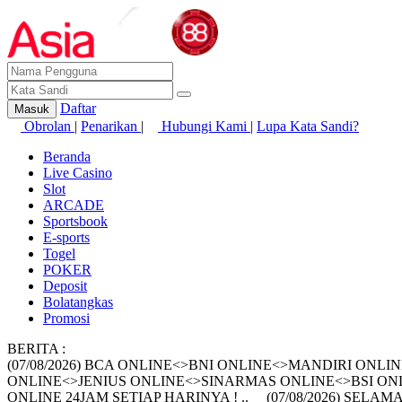
Daftar
Masuk
Obrolan
|
Penarikan
|
Hubungi Kami
|
Lupa Kata Sandi?
Beranda
Live Casino
Slot
ARCADE
Sportsbook
E-sports
Togel
POKER
Deposit
Bolatangkas
Promosi
BERITA :
(07/08/2026)
BCA ONLINE<>BNI ONLINE<>MANDIRI ONLI
ONLINE<>JENIUS ONLINE<>SINARMAS ONLINE<>BSI O
ONLINE 24JAM SETIAP HARINYA ! ..
(07/08/2026)
SELAMAT