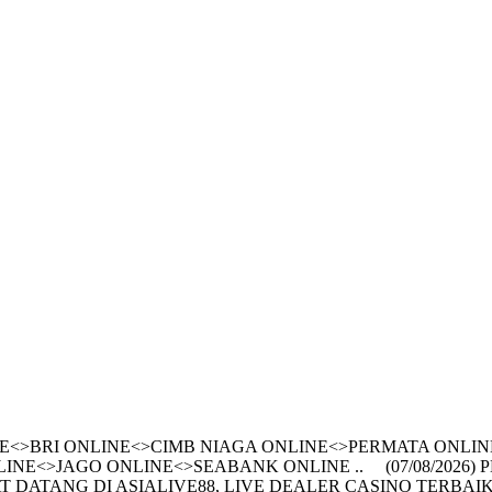
NE<>BRI ONLINE<>CIMB NIAGA ONLINE<>PERMATA ONL
NLINE<>JAGO ONLINE<>SEABANK ONLINE ..
(07/08/2026)
P
 DATANG DI ASIALIVE88, LIVE DEALER CASINO TERBAIK 