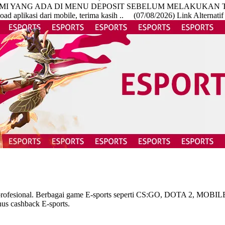
I YANG ADA DI MENU DEPOSIT SEBELUM MELAKUKAN TRA
oad aplikasi dari mobile, terima kasih ..
(07/08/2026)
Link Alternatif
er profesional. Berbagai game E-sports seperti CS:GO, DOTA 2, M
nus cashback E-sports.