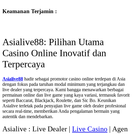
Keamanan Terjamin :
Asialive88: Pilihan Utama
Casino Online Inovatif dan
Terpercaya
Asialive88
hadir sebagai promotor casino online terdepan di Asia
dengan fokus pada taruhan modal minimum yang terjangkau dan
live dealer yang terpercaya. Kami bangga menawarkan berbagai
permainan online dan live game yang kaya variasi, termasuk favorit
seperti Baccarat, Blackjack, Roulette, dan Sic Bo. Keunikan
Asialive terletak pada penyajian live game oleh dealer profesional
secara real-time, memberikan Anda pengalaman bermain yang
autentik dan mendebarkan.
Asialive : Live Dealer |
Live Casino
| Agen