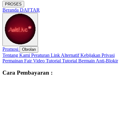
PROSES
Beranda
DAFTAR
Promosi
Obrolan
Tentang Kami
Peraturan
Link Alternatif
Kebijakan Privasi
Permainan Fair
Video Tutorial
Tutorial Bermain
Anti-Blokir
Cara Pembayaran :