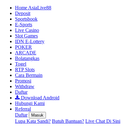
Home AsiaLive88
Deposit
Sportsbook
E-Sports
Live Casino
Slot Games
IDN E-Lottery
POKER
ARCADE
Bolatangkas
Togel
RTP Slots
Cara Bermain
Promosi
Withdraw
Daftar
Download Android
Hubungi Kami
Referral
Daftar
Masuk
Lupa Kata Sandi?
Butuh Bantuan?
Live Chat Di Sini