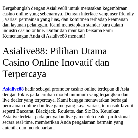
Bergabunglah dengan Asialive88 untuk merasakan kegembiraan
casino online yang sebenarnya. Dengan interface yang user friendly
, variasi permainan yang luas, dan komitmen terhadap keamanan
dan layanan pelanggan, Kami menetapkan standar baru dalam
industri casino online. Daftar dan mainkan bersama kami –
Kemenangan Anda di Asialive88 menanti!
Asialive88: Pilihan Utama
Casino Online Inovatif dan
Terpercaya
Asialive88
hadir sebagai promotor casino online terdepan di Asia
dengan fokus pada taruhan modal minimum yang terjangkau dan
live dealer yang terpercaya. Kami bangga menawarkan berbagai
permainan online dan live game yang kaya variasi, termasuk favorit
seperti Baccarat, Blackjack, Roulette, dan Sic Bo. Keunikan
Asialive terletak pada penyajian live game oleh dealer profesional
secara real-time, memberikan Anda pengalaman bermain yang
autentik dan mendebarkan.