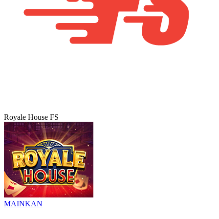
Royale House FS
MAINKAN