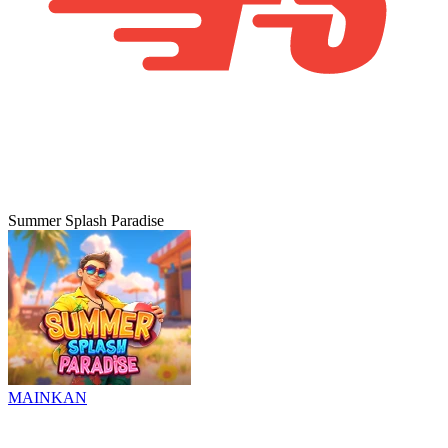
Summer Splash Paradise
MAINKAN