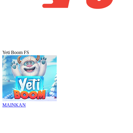
Yeti Boom FS
MAINKAN