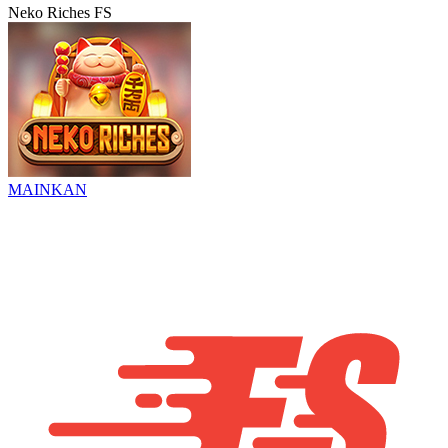
Neko Riches FS
MAINKAN