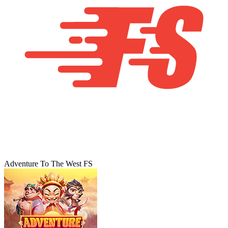
Adventure To The West FS