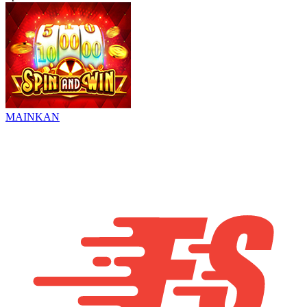
MAINKAN