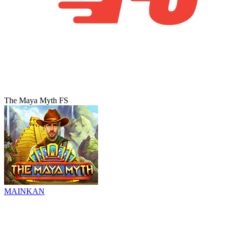
The Maya Myth FS
MAINKAN