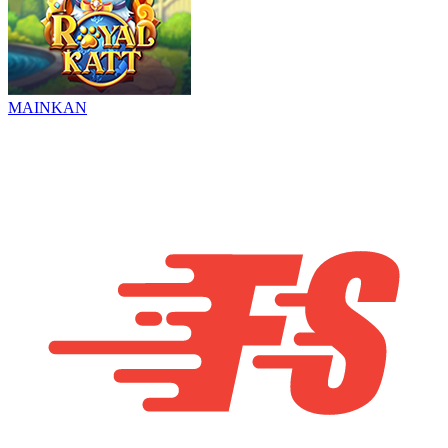
MAINKAN