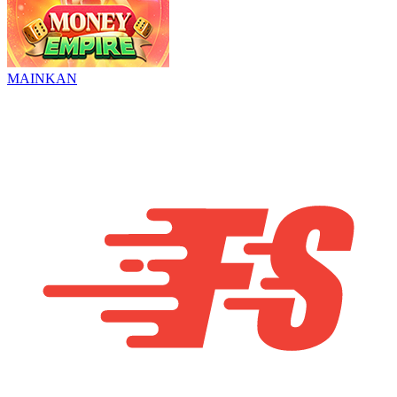
MAINKAN