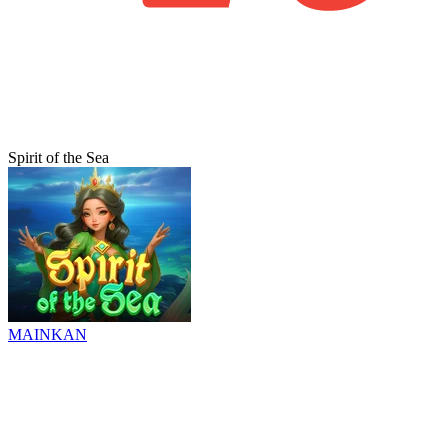
Spirit of the Sea
MAINKAN