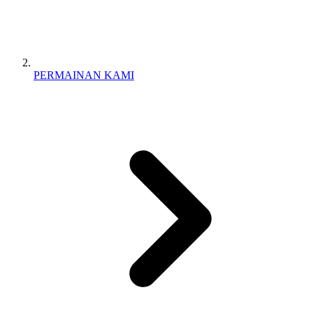
PERMAINAN KAMI