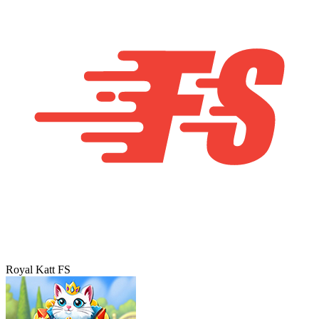
Royal Katt FS