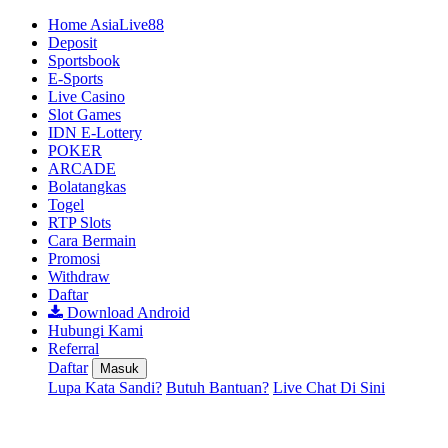
Home AsiaLive88
Deposit
Sportsbook
E-Sports
Live Casino
Slot Games
IDN E-Lottery
POKER
ARCADE
Bolatangkas
Togel
RTP Slots
Cara Bermain
Promosi
Withdraw
Daftar
Download Android
Hubungi Kami
Referral
Daftar
Masuk
Lupa Kata Sandi?
Butuh Bantuan?
Live Chat Di Sini