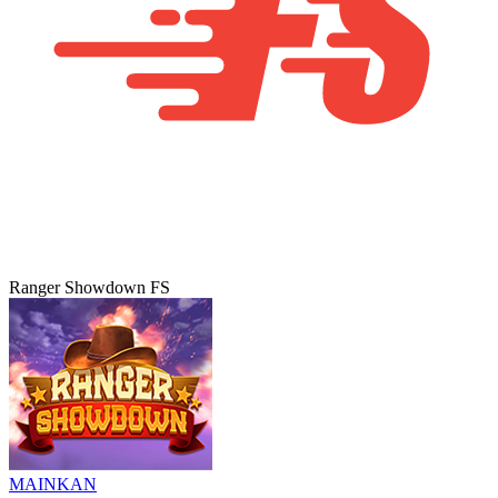
Ranger Showdown FS
MAINKAN