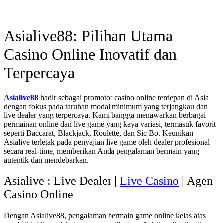
Asialive88: Pilihan Utama
Casino Online Inovatif dan
Terpercaya
Asialive88
hadir sebagai promotor casino online terdepan di Asia
dengan fokus pada taruhan modal minimum yang terjangkau dan
live dealer yang terpercaya. Kami bangga menawarkan berbagai
permainan online dan live game yang kaya variasi, termasuk favorit
seperti Baccarat, Blackjack, Roulette, dan Sic Bo. Keunikan
Asialive terletak pada penyajian live game oleh dealer profesional
secara real-time, memberikan Anda pengalaman bermain yang
autentik dan mendebarkan.
Asialive : Live Dealer |
Live Casino
| Agen
Casino Online
Dengan Asialive88, pengalaman bermain game online kelas atas