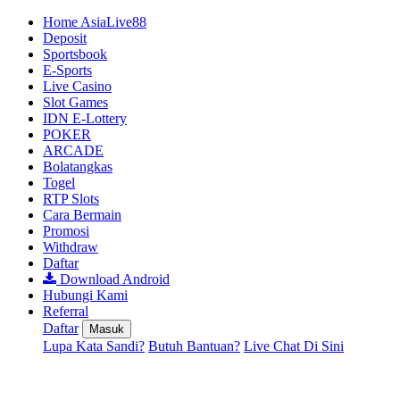
Home AsiaLive88
Deposit
Sportsbook
E-Sports
Live Casino
Slot Games
IDN E-Lottery
POKER
ARCADE
Bolatangkas
Togel
RTP Slots
Cara Bermain
Promosi
Withdraw
Daftar
Download Android
Hubungi Kami
Referral
Daftar
Masuk
Lupa Kata Sandi?
Butuh Bantuan?
Live Chat Di Sini