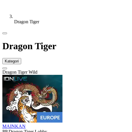
Dragon Tiger
Dragon Tiger
Kategori
Dragon Tiger Wild
MAINKAN
PP Dragon Tiger Lobby