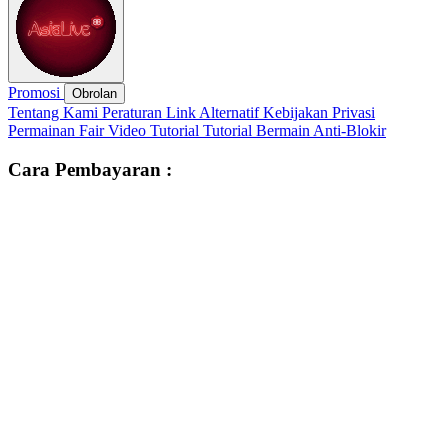
Promosi
Obrolan
Tentang Kami
Peraturan
Link Alternatif
Kebijakan Privasi
Permainan Fair
Video Tutorial
Tutorial Bermain
Anti-Blokir
Cara Pembayaran :