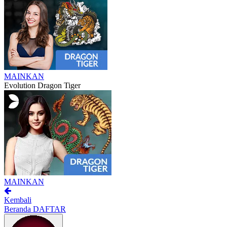
MAINKAN
Evolution Dragon Tiger
MAINKAN
Kembali
Beranda
DAFTAR