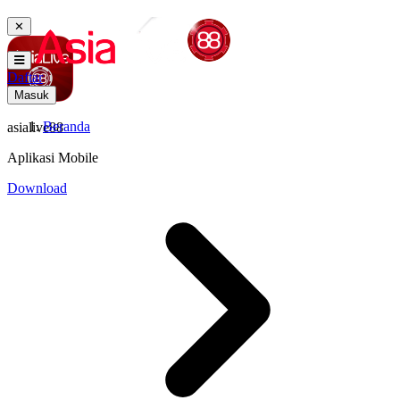
✕
Daftar
Masuk
Beranda
asialive88
Aplikasi Mobile
Download