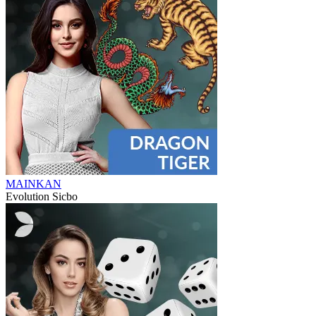
MAINKAN
Evolution Sicbo