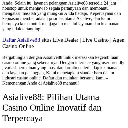
Anda. Selain itu, layanan pelanggan Asialive88 tersedia 24 jam
nonstop untuk menjawab segala pertanyaan dan membantu
mengatasi masalah yang mungkin Anda hadapi. Kepercayaan dan
kepuasan member adalah prioritas utama Asialive, dan kami
berupaya keras untuk menjaga itu melalui layanan dan keamanan
yang tidak tertandingi.
Daftar Asialive88
situs Live Dealer | Live Casino | Agen
Casino Online
Bergabunglah dengan Asialive88 untuk merasakan kegembiraan
casino online yang sebenarnya. Dengan interface yang user friendly
, variasi permainan yang luas, dan komitmen terhadap keamanan
dan layanan pelanggan, Kami menetapkan standar baru dalam
industri casino online. Daftar dan mainkan bersama kami –
Kemenangan Anda di Asialive88 menanti!
Asialive88: Pilihan Utama
Casino Online Inovatif dan
Terpercaya