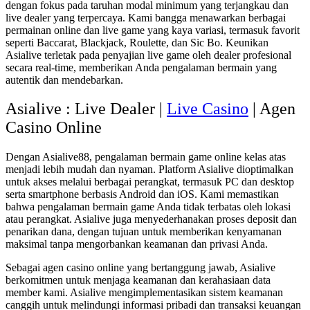
dengan fokus pada taruhan modal minimum yang terjangkau dan
live dealer yang terpercaya. Kami bangga menawarkan berbagai
permainan online dan live game yang kaya variasi, termasuk favorit
seperti Baccarat, Blackjack, Roulette, dan Sic Bo. Keunikan
Asialive terletak pada penyajian live game oleh dealer profesional
secara real-time, memberikan Anda pengalaman bermain yang
autentik dan mendebarkan.
Asialive : Live Dealer |
Live Casino
| Agen
Casino Online
Dengan Asialive88, pengalaman bermain game online kelas atas
menjadi lebih mudah dan nyaman. Platform Asialive dioptimalkan
untuk akses melalui berbagai perangkat, termasuk PC dan desktop
serta smartphone berbasis Android dan iOS. Kami memastikan
bahwa pengalaman bermain game Anda tidak terbatas oleh lokasi
atau perangkat. Asialive juga menyederhanakan proses deposit dan
penarikan dana, dengan tujuan untuk memberikan kenyamanan
maksimal tanpa mengorbankan keamanan dan privasi Anda.
Sebagai agen casino online yang bertanggung jawab, Asialive
berkomitmen untuk menjaga keamanan dan kerahasiaan data
member kami. Asialive mengimplementasikan sistem keamanan
canggih untuk melindungi informasi pribadi dan transaksi keuangan