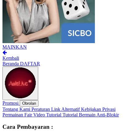
MAINKAN
Kembali
Beranda
DAFTAR
Promosi
Obrolan
Tentang Kami
Peraturan
Link Alternatif
Kebijakan Privasi
Permainan Fair
Video Tutorial
Tutorial Bermain
Anti-Blokir
Cara Pembayaran :